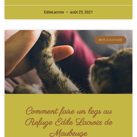
EdileLacroix
août 25, 2021
BON À SAVOIR
Comment faire un legs au
Refuge Edile Lacroix de
Maubeuge