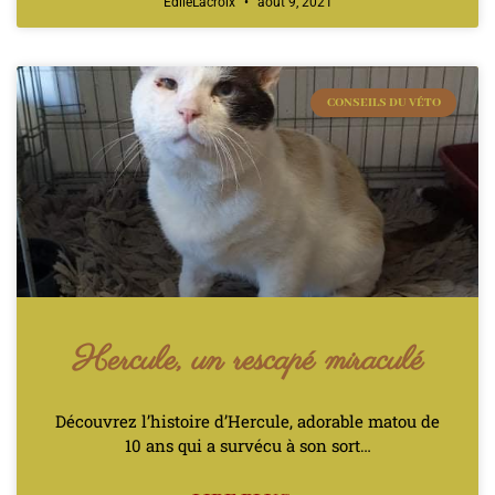
EdileLacroix
août 9, 2021
CONSEILS DU VÉTO
Hercule, un rescapé miraculé
Découvrez l’histoire d’Hercule, adorable matou de
10 ans qui a survécu à son sort…